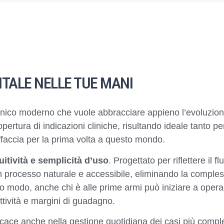
ITALE NELLE TUE MANI
ico moderno che vuole abbracciare appieno l’evoluzione d
ertura di indicazioni cliniche, risultando ideale tanto p
ffaccia per la prima volta a questo mondo.
tuitività e semplicità d’uso
. Progettato per riflettere il 
un processo naturale e accessibile, eliminando la compless
sto modo, anche chi è alle prime armi può iniziare a ope
tività e margini di guadagno.
icace anche nella gestione quotidiana dei casi più comple