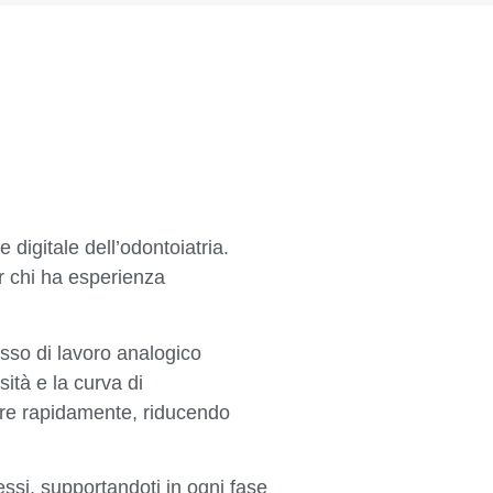
igitale dell’odontoiatria.
er chi ha esperienza
flusso di lavoro analogico
ità e la curva di
rare rapidamente, riducendo
ssi, supportandoti in ogni fase